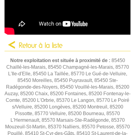
Retour à la liste
Notre exploitation est située à proximité de :
85450
Chaillé-les-Marais, 85450 Champagné-les-Marais, 85770
L'Ile-d'Elle, 85450 La Taillée, 85770 Le Gué-de-Velluire,
85450 Moreilles, 85450 Puyravault, 85450 Ste-
Radégonde-des-Noyers, 85450 Vouillé-les-Marais, 85200
Auzay, 85200 Chaix, 85200 Fontaines, 85200 Fontenay-le-
Comte, 85200 L'Orbrie, 85370 Le Langon, 85770 Le Poiré
s/Velluire, 85200 Longèves, 85200 Montreuil, 85200
Pissotte, 85770 Velluire, 85200 Bourneau, 85570
L'Hermenault, 85570 Marsais-Ste-Radégonde, 85370
Mouzeuil-St-Martin, 85370 Nalliers, 85570 Petosse, 85570
Pouillé, 85410 St-Cyr-des-Gâts, 85410 St-Laurent-de-la-