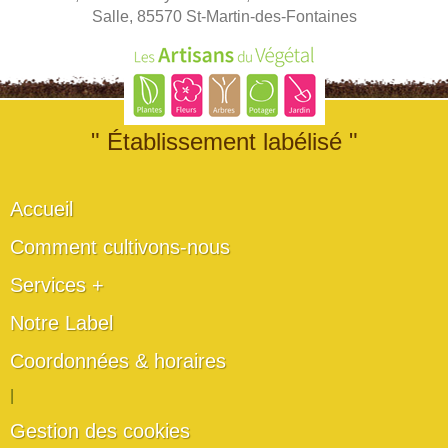
Salle, 85570 St-Martin-des-Fontaines
" Établissement labélisé "
Accueil
Comment cultivons-nous
Services +
Notre Label
Coordonnées & horaires
|
Gestion des cookies