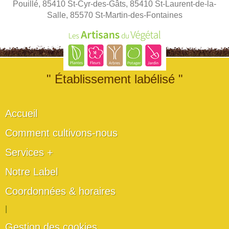
Pouillé, 85410 St-Cyr-des-Gâts, 85410 St-Laurent-de-la-
Salle, 85570 St-Martin-des-Fontaines
" Établissement labélisé "
Accueil
Comment cultivons-nous
Services +
Notre Label
Coordonnées & horaires
|
Gestion des cookies