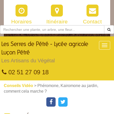
Horaires
Itinéraire
Contact
Les
Serres de Pétré - Lycée agricole
Toggl
navig
Luçon Pétré
Les Artisans du Végétal
02 51 27 09 18
Conseils Vidéo
> Phéromone, Kairomone au jardin,
comment cela marche ?