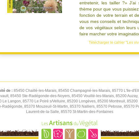
entretenir, les tailler ?» J’a
thème pour que vous puissiez 
fonction de votre terrain et d
vous mes conseils et techniqu
de vos végétaux selon leurs ut
faire marcher votre imaginatio
Télécharger le cahier "Les viv
ité de :
85450 Chaillé-les-Marais, 85450 Champagné-les-Marais, 85770 L'Ile-d'Ell
ravault, 85450 Ste-Radégonde-des-Noyers, 85450 Vouillé-les-Marais, 85200 Auzay
 Le Langon, 85770 Le Poiré s/Velluire, 85200 Longèves, 85200 Montreuil, 85200 
-Radégonde, 85370 Mouzeuil-St-Martin, 85370 Nalliers, 85570 Petosse, 85570 Pou
Laurent-de-la-Salle, 85570 St-Martin-des-Fontaines