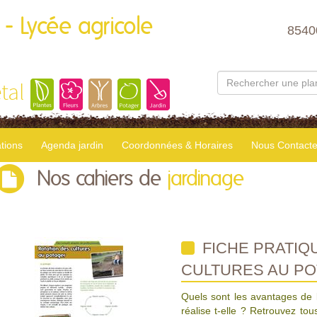
 - Lycée agricole
8540
tal
tions
Agenda jardin
Coordonnées & Horaires
Nous Contacte
Nos cahiers de
jardinage
FICHE PRATIQU
CULTURES AU PO
Quels sont les avantages de 
réalise t-elle ? Retrouvez tou