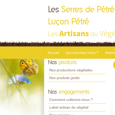
Les
Serres de Pétré
Luçon Pétré
Artisans
Végé
Les
du
Accueil
Qui sommes-nous ?
Anima
Nos
produits
Nos productions végétales
Nos produits jardin
Nos
engagements
Comment cultivons-nous ?
Label artisan du végétal