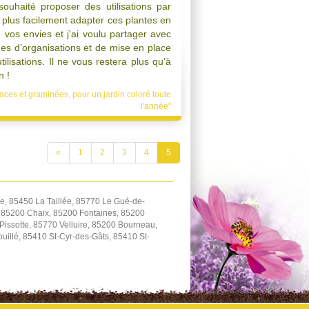
i souhaité proposer des utilisations par
plus facilement adapter ces plantes en
e vos envies et j'ai voulu partager avec
es d’organisations et de mise en place
ilisations. Il ne vous restera plus qu’à
n !
aces et graminées, pour un jardin coloré toute
l'année"
«
1
2
3
4
5
e, 85450 La Taillée, 85770 Le Gué-de-
, 85200 Chaix, 85200 Fontaines, 85200
Pissotte, 85770 Velluire, 85200 Bourneau,
illé, 85410 St-Cyr-des-Gâts, 85410 St-