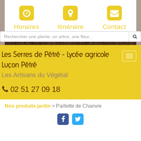
Horaires
Itinéraire
Contact
Les
Serres de Pétré - Lycée agricole
Toggl
navig
Luçon Pétré
Les Artisans du Végétal
02 51 27 09 18
Nos produits jardin
> Paillette de Chanvre