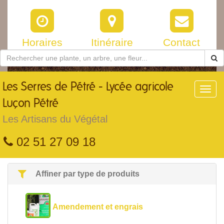
Horaires
Itinéraire
Contact
Les
Serres de Pétré - Lycée agricole
Toggl
navig
Luçon Pétré
Les Artisans du Végétal
02 51 27 09 18
Affiner par type de produits
Amendement et engrais